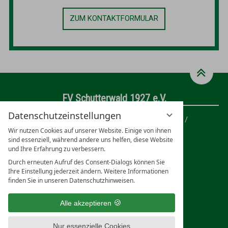
ZUM KONTAKTFORMULAR
FV Schutterwald 1927 e.V.
Datenschutzeinstellungen
Kontakt
Impressum
Datenschutz
Wir nutzen Cookies auf unserer Website. Einige von ihnen
Datenschutzeinstellungen
sind essenziell, während andere uns helfen, diese Website
und Ihre Erfahrung zu verbessern.
FV Schutterwald auf Social Media
Durch erneuten Aufruf des Consent-Dialogs können Sie
Ihre Einstellung jederzeit ändern. Weitere Informationen
finden Sie in unseren Datenschutzhinweisen.
Alle akzeptieren
Nur essenzielle Cookies